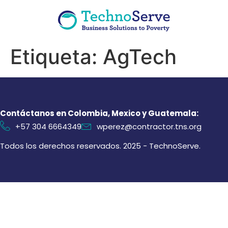
Etiqueta:
AgTech
Contáctanos en Colombia, Mexico y Guatemala:
+57 304 6664349
wperez@contractor.tns.org
Todos los derechos reservados. 2025 - TechnoServe.