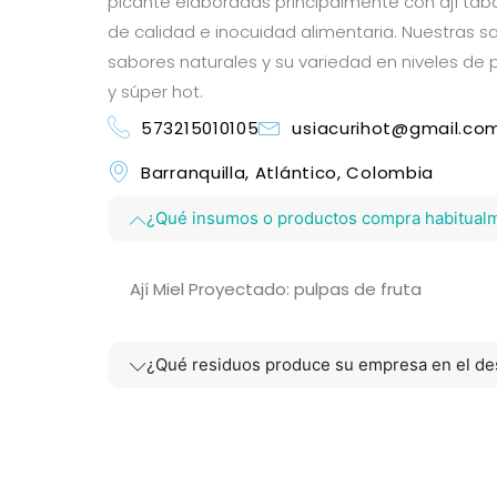
picante elaboradas principalmente con ají tab
de calidad e inocuidad alimentaria. Nuestras s
sabores naturales y su variedad en niveles de pi
y súper hot.
573215010105
usiacurihot@gmail.co
Barranquilla, Atlántico, Colombia
¿Qué insumos o productos compra habitual
Ají Miel Proyectado: pulpas de fruta
¿Qué residuos produce su empresa en el des