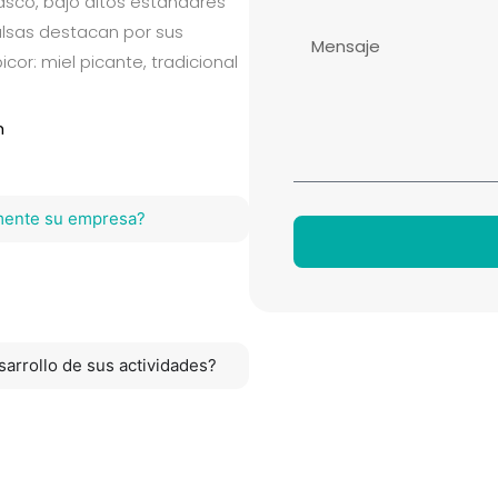
asco, bajo altos estándares
alsas destacan por sus
cor: miel picante, tradicional
m
mente su empresa?
arrollo de sus actividades?