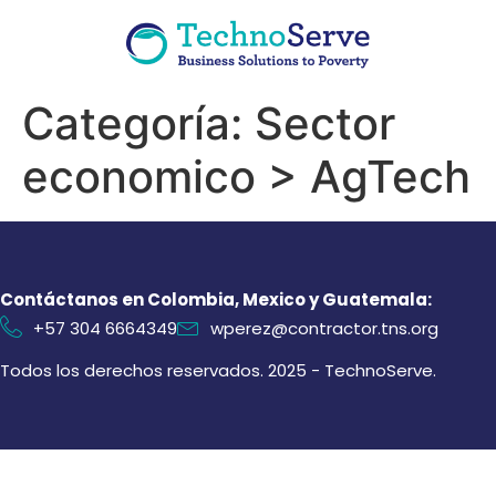
Categoría:
Sector
economico > AgTech
Contáctanos en Colombia, Mexico y Guatemala:
+57 304 6664349
wperez@contractor.tns.org
Todos los derechos reservados. 2025 - TechnoServe.