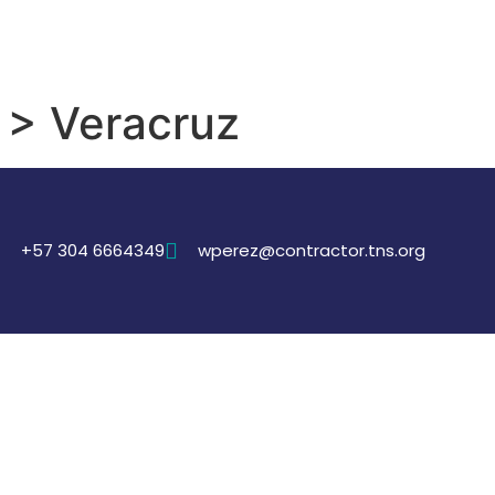
 > Veracruz
+57 304 6664349
wperez@contractor.tns.org